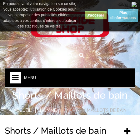
En poursuivant votre navigation sur ce site,
Devise :
Euro
vous acceptez l'utilisation de Cookies pour
Plus
vous proposer des publicités ciblées
J'accepte
d'informations
adaptées à vos centres d'intérêts et réaliser
des statistiques de visites.
MENU
Shorts / Maillots de bain
ACCUEIL
HOMME
SHORTS / MAILLOTS DE BAIN
Shorts / Maillots de bain