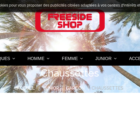
okies pour vous proposer des publicités ciblées adaptées à vos centres d'intérêts et r
QUES
HOMME
FEMME
JUNIOR
ACC
Chaussettes
ACCUEIL
JUNIOR
GARÇON
CHAUSSETTES