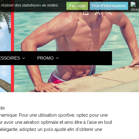
éaliser des statistiques de visites.
J'accepte
Plus d'informations
ESSOIRES
PROMO
ste
amique. Pour une utilisation sportive, optez pour une
voir une aération optimale et ainsi être à l'aise en tout
s élégante, adoptez un
polo
ajusté afin d'obtenir une