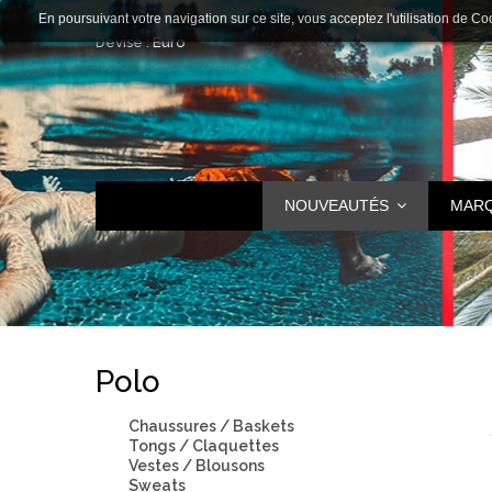
En poursuivant votre navigation sur ce site, vous acceptez l'utilisation de Co
Devise :
Euro
NOUVEAUTÉS
MAR
Polo
Chaussures / Baskets
Tongs / Claquettes
Vestes / Blousons
Sweats