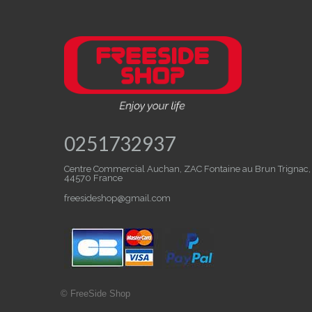
0251732937
Centre Commercial Auchan, ZAC Fontaine au Brun Trignac,
44570 France
freesideshop@gmail.com
©
FreeSide Shop