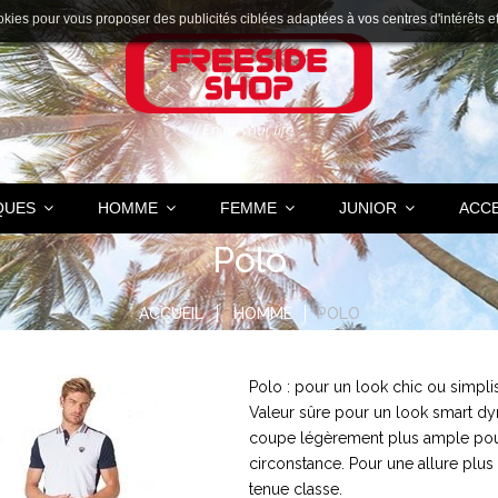
okies pour vous proposer des publicités ciblées adaptées à vos centres d'intérêts et r
QUES
HOMME
FEMME
JUNIOR
ACC
Polo
ACCUEIL
HOMME
POLO
Polo : pour un look chic ou simpli
Valeur sûre pour un look smart dyn
coupe légèrement plus ample pour a
circonstance. Pour une allure plu
tenue classe.