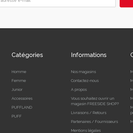
Catégories
Informations
Homme
Nos magasins
M
Femme
Contactez-nous
M
Junior
A propos
M
Accessoires
Vous souhaitez ouvrir un
M
magasin FREESIDE SHOP?
PUFFLAND
M
Livraisons / Retours
p
PUFF
Partenaires / Fournisseurs
M
Mentions légales