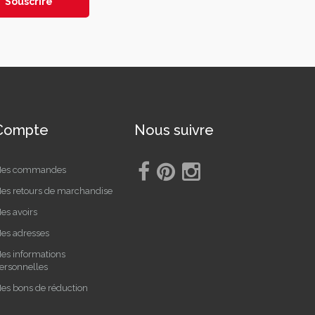
Souscrire
Compte
Nous suivre
es commandes
es retours de marchandise
es avoirs
es adresses
es informations
ersonnelles
es bons de réduction