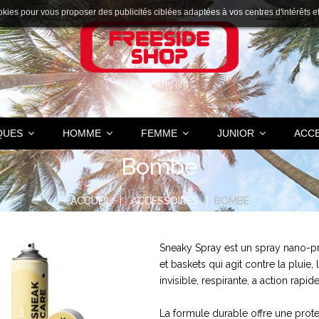
okies pour vous proposer des publicités ciblées adaptées à vos centres d'intérêts et r
QUES
HOMME
FEMME
JUNIOR
ACC
Bombe
ACCUEIL
ACCESSOIRES
BOMBE
Sneaky Spray est un spray nano-pr
et baskets qui agit contre la pluie, 
invisible, respirante, a action ra
La formule durable offre une prote