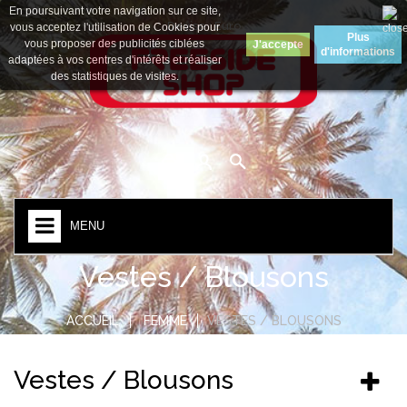
En poursuivant votre navigation sur ce site,
Devise :
Euro
vous acceptez l'utilisation de Cookies pour
Plus
vous proposer des publicités ciblées
J'accepte
d'informations
adaptées à vos centres d'intérêts et réaliser
des statistiques de visites.
MENU
Vestes / Blousons
ACCUEIL
FEMME
VESTES / BLOUSONS
Vestes / Blousons