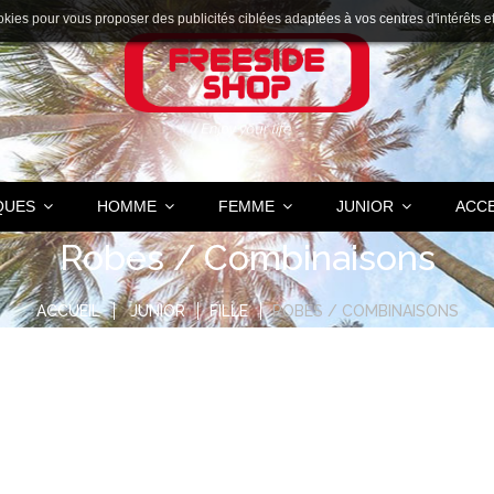
okies pour vous proposer des publicités ciblées adaptées à vos centres d'intérêts et r
QUES
HOMME
FEMME
JUNIOR
ACC
Robes / Combinaisons
ACCUEIL
JUNIOR
FILLE
ROBES / COMBINAISONS