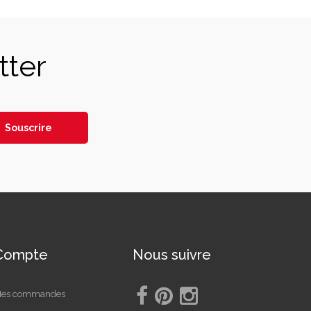
tter
Souscrire
Compte
Nous suivre
es commandes