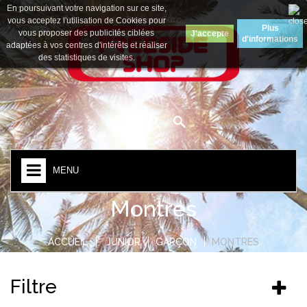
En poursuivant votre navigation sur ce site,
Devise :
Euro
vous acceptez l'utilisation de Cookies pour
Plus
vous proposer des publicités ciblées
J'accepte
d'informations
adaptées à vos centres d'intérêts et réaliser
des statistiques de visites.
MENU
Montres
ACCUEIL
JUNIOR
GARÇON
MONTRES
Filtre