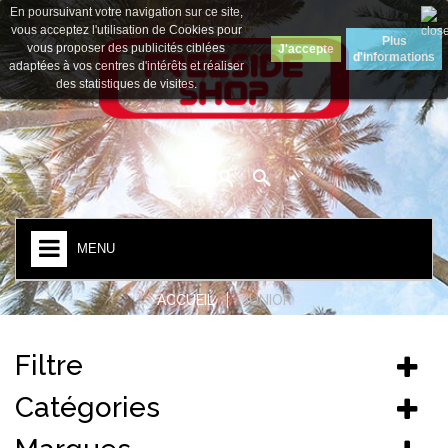
En poursuivant votre navigation sur ce site,
Devise :
Euro
vous acceptez l'utilisation de Cookies pour
Plus
vous proposer des publicités ciblées
J'accepte
d'informations
adaptées à vos centres d'intérêts et réaliser
des statistiques de visites.
MENU
ACCUEIL
JUNIOR
Filtre
Catégories