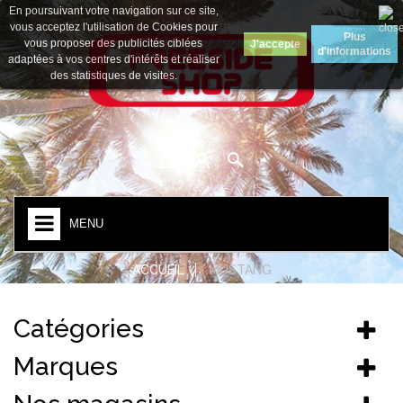
En poursuivant votre navigation sur ce site,
Devise :
Euro
vous acceptez l'utilisation de Cookies pour
Plus
vous proposer des publicités ciblées
J'accepte
d'informations
adaptées à vos centres d'intérêts et réaliser
des statistiques de visites.
MENU
ACCUEIL
MUSTANG
Catégories
Marques