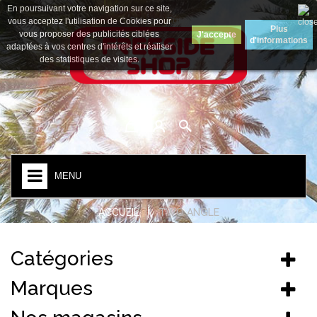
En poursuivant votre navigation sur ce site,
Devise :
Euro
vous acceptez l'utilisation de Cookies pour
Plus
vous proposer des publicités ciblées
J'accepte
d'informations
adaptées à vos centres d'intérêts et réaliser
des statistiques de visites.
MENU
ACCUEIL
TWO ANGLE
Catégories
Marques