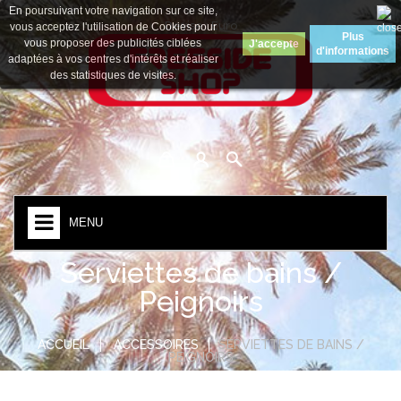
En poursuivant votre navigation sur ce site,
Devise :
Euro
vous acceptez l'utilisation de Cookies pour
Plus
vous proposer des publicités ciblées
J'accepte
d'informations
adaptées à vos centres d'intérêts et réaliser
des statistiques de visites.
MENU
Serviettes de bains /
Peignoirs
ACCUEIL
ACCESSOIRES
SERVIETTES DE BAINS /
PEIGNOIRS