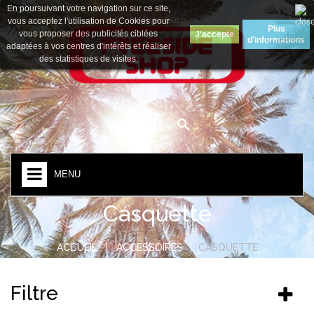
En poursuivant votre navigation sur ce site,
Devise :
Euro
vous acceptez l'utilisation de Cookies pour
Plus
vous proposer des publicités ciblées
J'accepte
d'informations
adaptées à vos centres d'intérêts et réaliser
des statistiques de visites.
MENU
Casquette
ACCUEIL
ACCESSOIRES
CASQUETTE
Filtre