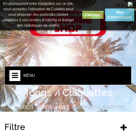
En poursuivant votre navigation sur ce site,
Devise :
Euro
vous acceptez l'utilisation de Cookies pour
Plus
vous proposer des publicités ciblées
J'accepte
d'informations
adaptées à vos centres d'intérêts et réaliser
des statistiques de visites.
MENU
Tongs / Claquettes
ACCUEIL
JUNIOR
FILLE
TONGS / CLAQUETTES
Filtre