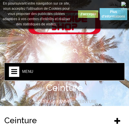
En poursuivant votre navigation sur ce site,
Devise :
Euro
vous acceptez l'utilisation de Cookies pour
Plus
vous proposer des publicités ciblées
J'accepte
d'informations
adaptées à vos centres d'intérêts et réaliser
des statistiques de visites.
MENU
Ceinture
ACCUEIL
FEMME
CEINTURE
Ceinture