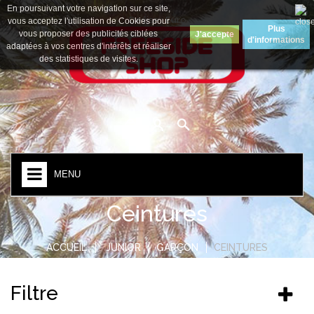
En poursuivant votre navigation sur ce site,
Devise :
Euro
vous acceptez l'utilisation de Cookies pour
Plus
vous proposer des publicités ciblées
J'accepte
d'informations
adaptées à vos centres d'intérêts et réaliser
des statistiques de visites.
MENU
Ceintures
ACCUEIL
JUNIOR
GARÇON
CEINTURES
Filtre