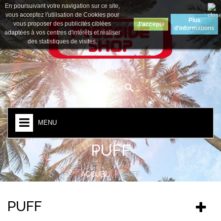
En poursuivant votre navigation sur ce site,
Devise :
Euro
vous acceptez l'utilisation de Cookies pour
Plus
vous proposer des publicités ciblées
J'accepte
d'informations
adaptées à vos centres d'intérêts et réaliser
des statistiques de visites.
MENU
PUFF
ACCUEIL
PUFF
PUFF