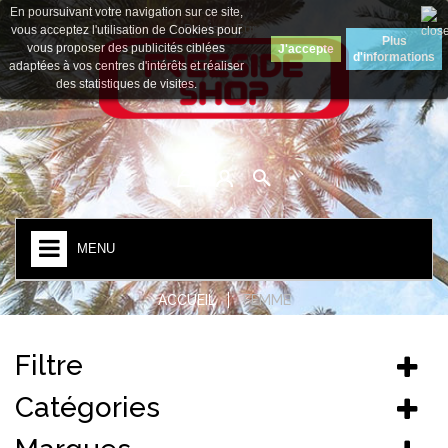
En poursuivant votre navigation sur ce site,
Devise :
Euro
vous acceptez l'utilisation de Cookies pour
Plus
vous proposer des publicités ciblées
J'accepte
d'informations
adaptées à vos centres d'intérêts et réaliser
des statistiques de visites.
MENU
ACCUEIL
FEMME
Filtre
Catégories