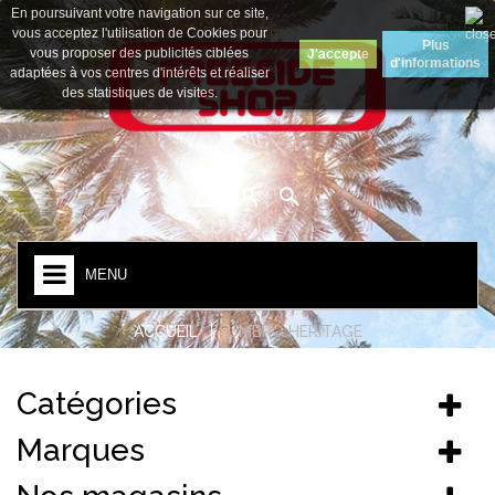
En poursuivant votre navigation sur ce site,
Devise :
Euro
vous acceptez l'utilisation de Cookies pour
Plus
vous proposer des publicités ciblées
J'accepte
d'informations
adaptées à vos centres d'intérêts et réaliser
des statistiques de visites.
MENU
ACCUEIL
UMBRO HERITAGE
Catégories
Marques