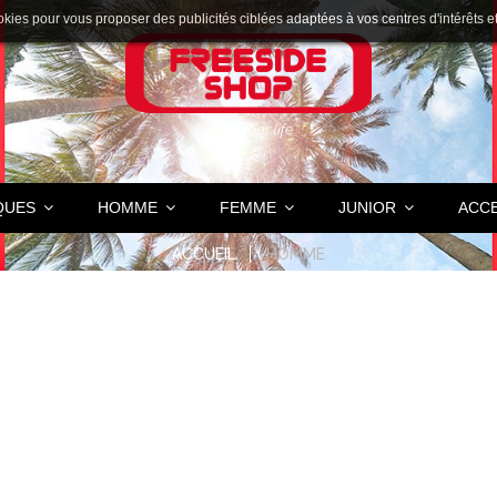
okies pour vous proposer des publicités ciblées adaptées à vos centres d'intérêts et r
QUES
HOMME
FEMME
JUNIOR
ACC
ACCUEIL
HOMME