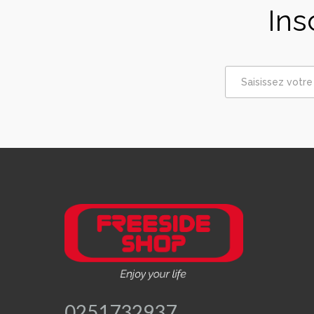
Ins
0251732937