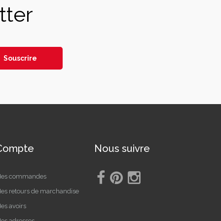
tter
Souscrire
Compte
Nous suivre
es commandes
es retours de marchandise
es avoirs
es adresses