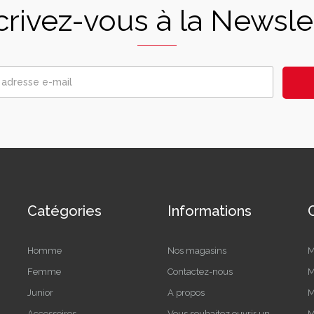
crivez-vous à la Newsle
Catégories
Informations
Homme
Nos magasins
M
Femme
Contactez-nous
M
Junior
A propos
M
Accessoires
Vous souhaitez ouvrir un
M