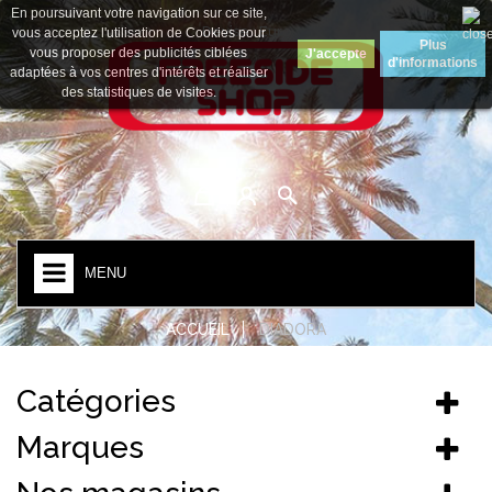
En poursuivant votre navigation sur ce site,
Devise :
Euro
vous acceptez l'utilisation de Cookies pour
Plus
vous proposer des publicités ciblées
J'accepte
d'informations
adaptées à vos centres d'intérêts et réaliser
des statistiques de visites.
MENU
ACCUEIL
DIADORA
Catégories
Marques