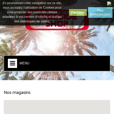
En poursuivant votre navigation sur ce site,
Devise :
Euro
vous acceptez l'utilisation de Cookies pour
Plus
vous proposer des publicités ciblées
J'accepte
d'informations
adaptées à vos centres d'intérêts et réaliser
des statistiques de visites.
MENU
ACCUEIL
NOS MAGASINS
Nos magasins