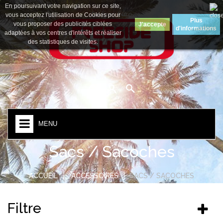
En poursuivant votre navigation sur ce site,
Devise :
Euro
vous acceptez l'utilisation de Cookies pour
Plus
vous proposer des publicités ciblées
J'accepte
d'informations
adaptées à vos centres d'intérêts et réaliser
des statistiques de visites.
MENU
Sacs / Sacoches
ACCUEIL
ACCESSOIRES
SACS / SACOCHES
Filtre