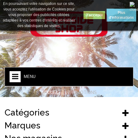
En poursuivant votre navigation sur ce site,
Devise :
Euro
vous acceptez l'utilisation de Cookies pour
Plus
vous proposer des publicités ciblées
J'accepte
d'informations
adaptées à vos centres d'intérêts et réaliser
des statistiques de visites.
MENU
ACCUEIL
PROMOTIONS
Catégories
Marques