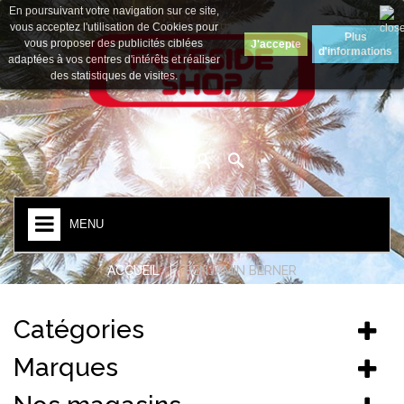
En poursuivant votre navigation sur ce site,
Devise :
Euro
vous acceptez l'utilisation de Cookies pour
Plus
vous proposer des publicités ciblées
J'accepte
d'informations
adaptées à vos centres d'intérêts et réaliser
des statistiques de visites.
MENU
ACCUEIL
BENJAMIN BERNER
Catégories
Marques