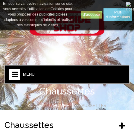
En poursuivant votre navigation sur ce site,
Devise :
Euro
vous acceptez l'utilisation de Cookies pour
Plus
vous proposer des publicités ciblées
J'accepte
d'informations
adaptées à vos centres d'intérêts et réaliser
des statistiques de visites.
MENU
Chaussettes
ACCUEIL
HOMME
CHAUSSETTES
Chaussettes