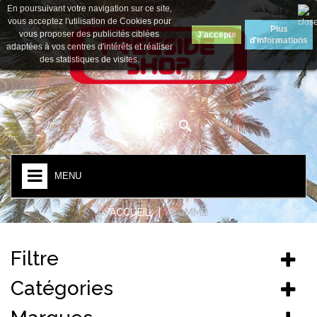
En poursuivant votre navigation sur ce site,
Devise :
Euro
vous acceptez l'utilisation de Cookies pour
Plus
vous proposer des publicités ciblées
J'accepte
d'informations
adaptées à vos centres d'intérêts et réaliser
des statistiques de visites.
MENU
ACCUEIL
HOMME
Filtre
Catégories